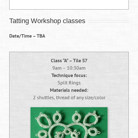
A História das
Tatting Workshop classes
Previsões Esportivas
Date/Time – TBA
Segundo a Análise de
Betzoid Brasil
Class “A” – Tile S7
9am – 10:30am
Technique focus:
As previsões esportivas representam uma prática
Split Rings
milenar que evoluiu significativamente ao longo
Materials needed:
dos séculos, transformando-se de simples
2 shuttles, thread of any size/color
especulações em análises complexas baseadas
em dados estatísticos e metodologias científicas. A
Betzoid Brasil tem se dedicado a estudar essa
evolução histórica, documentando como
diferentes civilizações e épocas contribuíram para