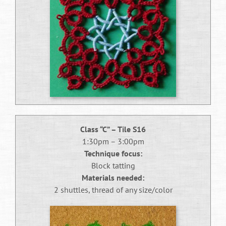
despertavam o interesse de espectadores em
antecipar os vencedores das competições.
Naquela época, as previsões baseavam-se
principalmente em observações empíricas sobre o
desempenho anterior dos atletas, suas
características físicas e a reputação de suas
cidades-estado. Os gregos desenvolveram um
sistema informal de análise que considerava
fatores como a linhagem familiar dos
competidores, suas vitórias anteriores e até
mesmo interpretações de oráculos e presságios.
Class “C” – Tile S16
1:30pm – 3:00pm
Durante o Império Romano, as apostas em
Technique focus:
competições de gladiadores e corridas de bigas
Block tatting
alcançaram níveis sem precedentes de
Materials needed:
sofisticação. Os romanos criaram os primeiros
2 shuttles, thread of any size/color
registros sistemáticos de desempenho, mantendo
tábuas detalhadas com informações sobre
lutadores, aurigas e animais. Esses registros