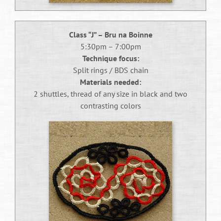
Entusiastas comuns agora têm acesso a
ferramentas analíticas que antes eram exclusivas
Class “J” – Bru na Boinne
de organizações profissionais. Plataformas online
5:30pm – 7:00pm
disponibilizam estatísticas detalhadas,
Technique focus:
visualizações interativas e até mesmo modelos
Split rings / BDS chain
preditivos que qualquer pessoa pode utilizar. Essa
Materials needed:
democratização, no entanto, também elevou o
2 shuttles, thread of any size in black and two
nível de sofisticação necessário para se destacar,
contrasting colors
já que a simples análise estatística básica tornou-
se amplamente acessível.
Desafios
Contemporâneos e
Perspectivas Futuras