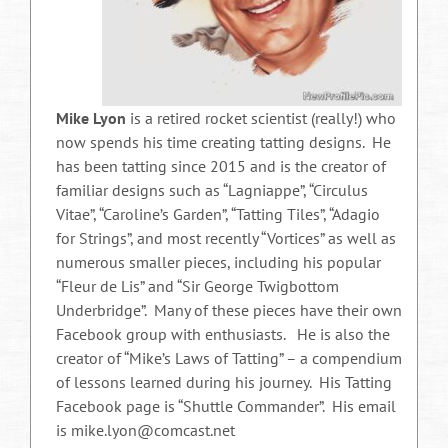
Mike Lyon
is a retired rocket scientist (really!) who
now spends his time creating tatting designs. He
has been tatting since 2015 and is the creator of
familiar designs such as “Lagniappe”, “Circulus
Vitae”, “Caroline’s Garden”, “Tatting Tiles”, “Adagio
for Strings”, and most recently “Vortices” as well as
numerous smaller pieces, including his popular
“Fleur de Lis” and “Sir George Twigbottom
Underbridge”. Many of these pieces have their own
Facebook group with enthusiasts. He is also the
creator of “Mike’s Laws of Tatting” – a compendium
of lessons learned during his journey. His Tatting
Facebook page is “Shuttle Commander”. His email
is mike.lyon@comcast.net