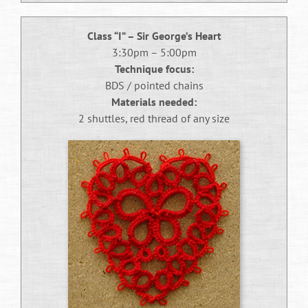
sofisticação das análises preditivas.
Class “I” – Sir George’s Heart
Atualmente, as previsões esportivas mais
3:30pm – 5:00pm
avançadas incorporam big data, análise preditiva
Technique focus:
em tempo real e até mesmo processamento de
BDS / pointed chains
linguagem natural para avaliar sentimentos em
Materials needed:
redes sociais e seu impacto potencial no
2 shuttles, red thread of any size
desempenho das equipes. Sensores vestíveis
fornecem dados fisiológicos instantâneos dos
atletas, permitindo avaliações precisas sobre
condicionamento físico e probabilidade de lesões.
Sistemas de rastreamento por GPS e câmeras de
alta velocidade capturam cada movimento em
campo, gerando terabytes de informação que
alimentam modelos preditivos cada vez mais
refinados.
A democratização do acesso à informação também
transformou o panorama das previsões esportivas.