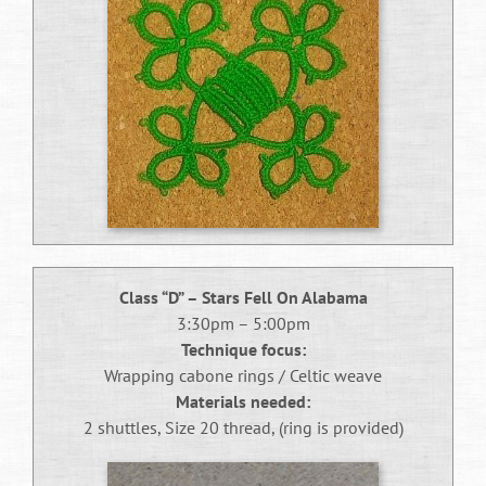
históricos permitiam aos entusiastas fazer
previsões mais fundamentadas, considerando
estatísticas rudimentares como taxas de vitória,
condições climáticas favoráveis e até mesmo a
dieta dos competidores. A Betzoid Brasil identifica
nesse período o nascimento do que poderia ser
considerado a primeira forma de análise estatística
aplicada às previsões esportivas.
Na Inglaterra medieval, as competições de arco e
flecha, torneios de cavalaria e primeiras formas de
futebol também geravam interesse preditivo. Os
Class “D” – Stars Fell On Alabama
registros históricos mostram que já no século XIII
3:30pm – 5:00pm
existiam pessoas especializadas em avaliar as
Technique focus:
chances dos competidores, utilizando
Wrapping cabone rings / Celtic weave
conhecimento acumulado sobre desempenhos
Materials needed:
passados e condições específicas de cada evento.
2 shuttles, Size 20 thread, (ring is provided)
Essa especialização gradual representou um
passo importante na profissionalização das