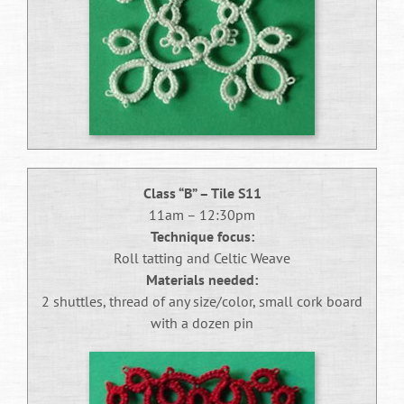
o desenvolvimento das técnicas preditivas que
conhecemos hoje. Compreender essa trajetória
histórica não apenas enriquece nosso
conhecimento sobre o tema, mas também revela
como a humanidade sempre buscou antecipar
resultados esportivos através de diversos
métodos, desde os mais rudimentares até os
algoritmos sofisticados da era digital.
Class “B” – Tile S11
Das Origens Antigas
11am – 12:30pm
Technique focus:
às Primeiras
Roll tatting and Celtic Weave
Materials needed:
Sistematizações
2 shuttles, thread of any size/color, small cork board
with a dozen pin
A história das previsões esportivas remonta à
Grécia Antiga, onde os Jogos Olímpicos originais já